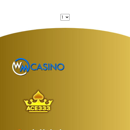
CAD、0.1 USD、2.5 CZK、0.15 AUD、0.1 CHF、14.4 ISK、
， 或其他货币的等值金额。
12 RSD
如果您的投注金额低于最低要求，在确认投注时，投注单将显示错
误提示，无法完成投注。