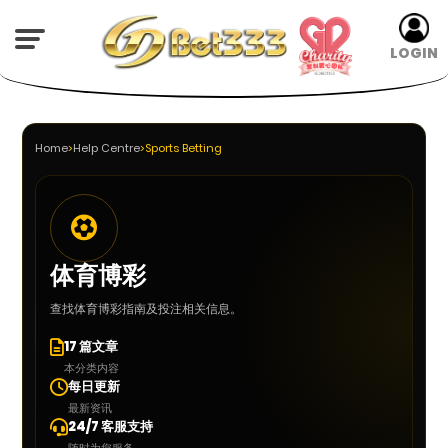
LOGIN
Home
>
Help Centre
>
Sports Betting
体育博彩
查找体育博彩指南及投注相关信息。
17 篇文章
本分类内容
每日更新
最新资讯
24/7 客服支持