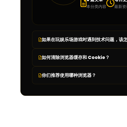
本分类内容
最新资
如果在玩娱乐场游戏时遇到技术问题，该
如何清除浏览器缓存和 Cookie？
请通过
或
联系
在线客服（Live Chat）
电子邮件
客
你们推荐使用哪种浏览器？
如需在
中清除缓存和 Cook
Google Chrome
打开 Chrome 浏览器。
是的，我们建议您使用最新版的
Google Chro
点击右上角的
（三个竖点）菜单。
更多
选择
，然后点击
。
更多工具
清除浏览数据
在弹出的窗口中选择时间范围，如需删除全部数据
勾选
以及
Cookie 和其他网站数据
缓存的图片和文
点击
完成操作。
清除数据