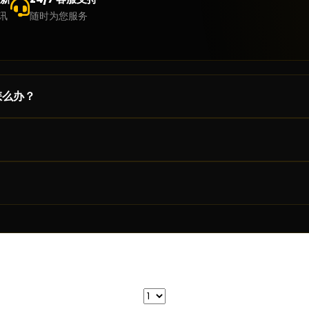
讯
随时为您服务
怎么办？
，并提供相关截图及详细问题说明，以便我们协助您处理。
服团队
ie，请按照以下步骤操作：
浏览器，以获得最佳使用体验。
me
，请选择
。
所有时间
。
件