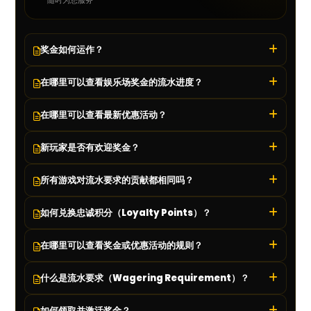
随时为您服务
奖金如何运作？
在哪里可以查看娱乐场奖金的流水进度？
我们为玩家提供多种优惠活动，您可以前往
优惠活动
页面查看并参与。
（Promotions）
在哪里可以查看最新优惠活动？
登录账户后，进入个人资料中的
页面，即可查看当前
进行中的奖金
奖金的流水进度。
奖金是在您存款之外额外获得的奖励金额，可用于参与符合条件的
游戏。
新玩家是否有欢迎奖金？
您可以在
页面查看所有奖金及优惠活
优惠活动（Promotions）
动。
页面将以百分比显示您的流水完成情况。
不同奖金拥有不同的
，详情请参阅
页面。
所有游戏对流水要求的贡献都相同吗？
条款与条件
优惠活动
欢迎奖金适用于首次注册并完成首次存款的新玩家。
部分优惠可能限制领取次数或领取频率，因此建议您在领取前仔细
阅读相关
。
条款与条件
如何兑换忠诚积分（Loyalty Points）？
大多数游戏都会计入流水要求，但不同游戏的贡献比例可能有所不
每项优惠均有领取条件，请前往
页面查看对应优惠的
优惠活动
条款
同。
。
与条件
如果您不确定是否符合领取资格，请联系
。
在哪里可以查看奖金或优惠活动的规则？
客服团队
当您的忠诚积分累计达到
时，即可兑换奖金。
100 点
详细规则请参阅我们的
。
条款与条件
什么是流水要求（Wagering Requirement）？
每项优惠活动都会附有相关链接，点击即可查看奖金规则及领取条
前往个人资料中的相关页面，选择要兑换的积分数量即可完成兑
件。
换。
如何领取并激活奖金？
是指您在指定期限内