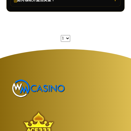
流水要求（Wagering Requirement）
必须完成的投注金额。例如，提款前需要完成存款流水，或奖金余
若您收到专属优惠，优惠内容通常也会附上相关说明或
条款与条件
额中的奖金需要完成流水后才能转入现金余额。
链接。
请按照优惠活动说明完成领取条件，更多详情请前往
页
优惠活动
面。
不同游戏对流水的贡献比例可能不同，详情请参阅
。
条款与条件
完成符合条件的存款后，系统会弹出通知提示您已获得奖金，请点
击
按钮即可启用。
“激活（Activate）”
示例：
您领取了
，流水要求为
，有效期
50% 存款奖金
35 倍
10
如果您关闭了通知，也可以前往个人资料中的奖金页面进行激活。
，并存款
。
天
50 欧元
流水计算公式：
若完成存款后奖金仍未显示，请在进行游戏前联系
，申请
客服团队
（存款金额 + 奖金金额）× 35
人工发放奖金。
本例计算：
（50 + 25）× 35 = 2,625 欧元
您必须在
内累计投注
，方可完成流水要
10 天
2,625 欧元
如何使用免费旋转（Free Spins）？
求。
登录账户后，激活或领取免费旋转，再进入符合条件的老虎机游戏
即可使用。多数游戏会在开始前显示剩余免费旋转次数。
免费旋转完成后，所得奖金将存入您的奖金余额，并需按照活动规