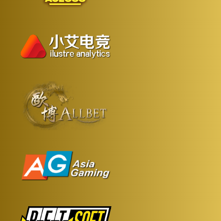
定完成流水要求。
若流水要求为
，您通过免费旋转赢得
，则需要
示例：
40 倍
10 欧元
完成
（10 × 40）的投注流水后才能提款。
400 欧元
更多详情请参阅相关优惠活动的
。
条款与条件