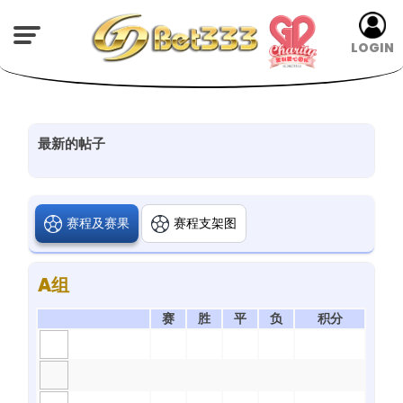
LOGIN
最新的帖子
赛程及赛果
赛程支架图
A组
赛
胜
平
负
积分