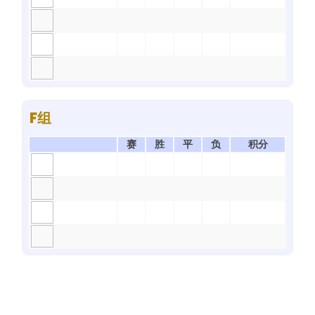
F组
赛
胜
平
负
积分