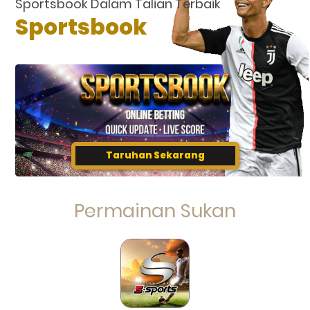
Sportsbook Dalam Talian Terbaik
Sportsbook
Taruhan Sekarang
Permainan Sukan