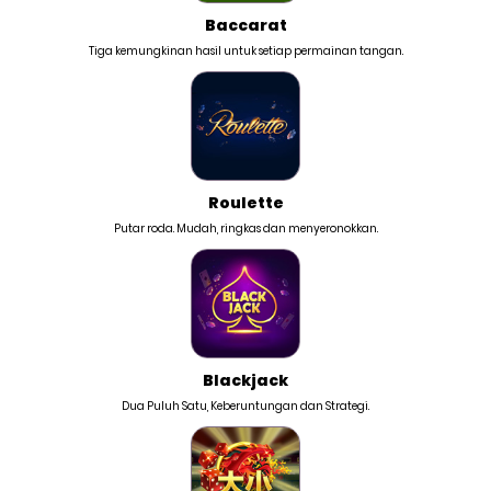
Baccarat
Tiga kemungkinan hasil untuk setiap permainan tangan.
Roulette
Putar roda. Mudah, ringkas dan menyeronokkan.
Blackjack
Dua Puluh Satu, Keberuntungan dan Strategi.