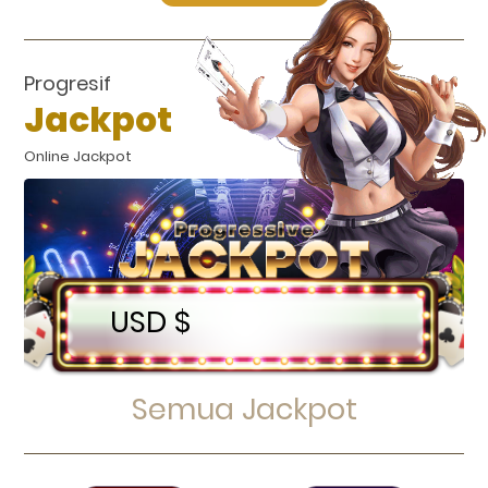
Progresif
Jackpot
Online Jackpot
USD $
Semua Jackpot