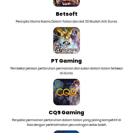
Betsoft
Pencipta Utama Kasino Dalam Talian dan slot 3D Mudah Alih Dunia.
PT Gaming
Pembekal perisian pertaruhan permainan dan sukan dalam talian terbesar
di dunia.
CQ9 Gaming
Penyedia permainan pertaruhan dalam talian yang paling kompetitif di
Asia dengan perkhidmatan perundingan serba boleh.