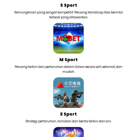
S Sport
Kemungkinan yang sangat kompetitif. Peluang Handicap Asia bernilai
terbaik yang ditawarkan.
M Sport
Peluang terkini dan pertaruhan dalam talian secara sah, selamat, dan
mudah.
E Sport
Strategi pertaruhan, ramalan dan berita terkini dari sini.