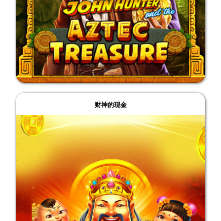
财神的现金