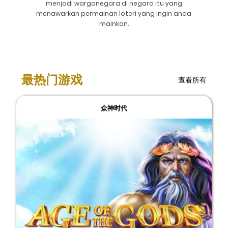
menjadi warganegara di negara itu yang
menawarkan permainan loteri yang ingin anda
mainkan.
最热门游戏
查看所有
众神时代