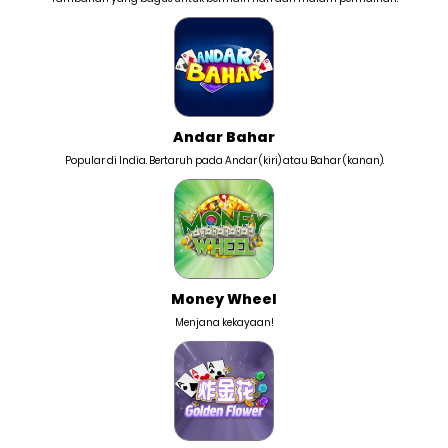
Andar Bahar
Popular di India. Bertaruh pada Andar (kiri) atau Bahar (kanan).
Money Wheel
Menjana kekayaan!