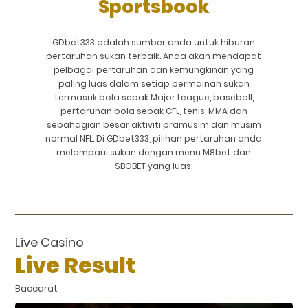
Sportsbook
GDbet333 adalah sumber anda untuk hiburan
pertaruhan sukan terbaik. Anda akan mendapat
pelbagai pertaruhan dan kemungkinan yang
paling luas dalam setiap permainan sukan
termasuk bola sepak Major League, baseball,
pertaruhan bola sepak CFL, tenis, MMA dan
sebahagian besar aktiviti pramusim dan musim
normal NFL. Di GDbet333, pilihan pertaruhan anda
melampaui sukan dengan menu M8bet dan
SBOBET yang luas.
Live Casino
Live Result
Baccarat