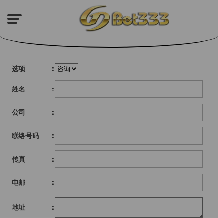
选项
:
姓名
:
公司
:
联络号码
:
传真
:
电邮
:
地址
: