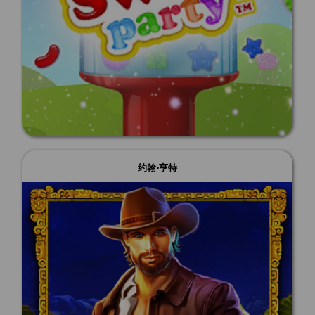
约翰·亨特