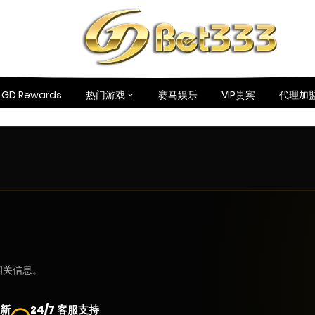
GD Rewards
热门游戏
赛马娱乐
VIP贵宾
代理加
相关信息。
新
24/7 客服支持