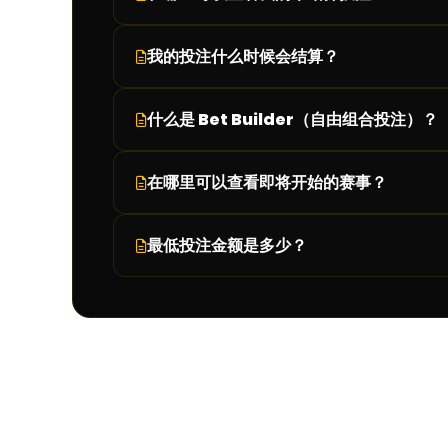
进入
页面，浏览可投
体育博彩（Sportsbook）
我的投注什么时候会结算？
您可以在体育博彩页面的
“我的投注（My Bets）
选择您想投注的赛事。
选择您想投注的项目或投注市场。
输入投注金额。
什么是 Bet Builder（自由组合投注）？
当我们收到官方赛事结果确认后，投注将会进行结
点击
按钮确认投注。
“投注（Place Bet）”
在哪里可以查看即将开始的赛事？
可让玩家在同一场赛
Bet Builder（自由组合投注）
在
内进行更多组合，而传统串关则有一
同一场赛事
最低投注金额是多少？
在体育博彩页面中，您可以浏览来自不同国家及不
等分类。
（Upcoming Events）
最低投注金额是指您每次投注所允许的最小金额。
， 或其他货币的等值金
CHF、14.4 ISK、12 RSD
如果您的投注金额低于最低要求，在确认投注时，