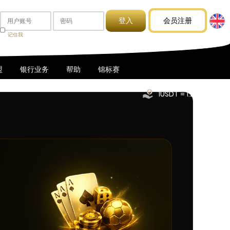
会员注册
记住我
盟
银行业务
帮助
锦标赛
1USDT = 1.28SGD