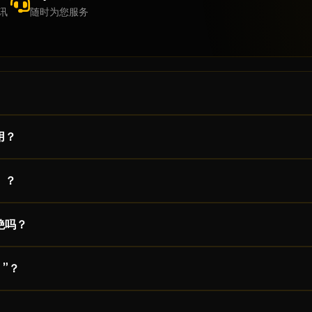
讯
随时为您服务
用？
款或修改。因此，请在确认投注前仔细核对所有投注内容。
）？
理投注。可结算金额由系统算法根据当前获胜概率计算得出。获胜机会越
提前锁定部分利润或减少损失。
绝吗？
胜概率较高时，通常可以使用 Cash Out；若获胜概率较低，则该功能可
）”？
您的请求可能会被拒绝。这通常是由于获胜概率较低，或相关投注市场暂时关