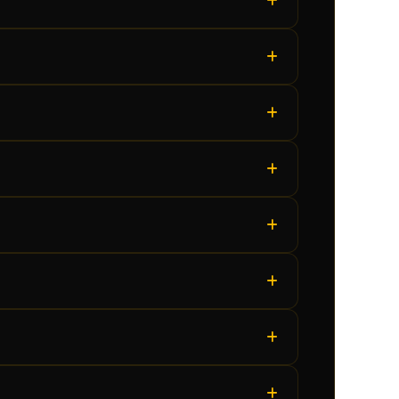
详情，以便我们协助处理。
中切换三种赔率格式：
ttings）
欧洲盘
常结算并存入您的游戏账户。
官方结果进行投注结算。