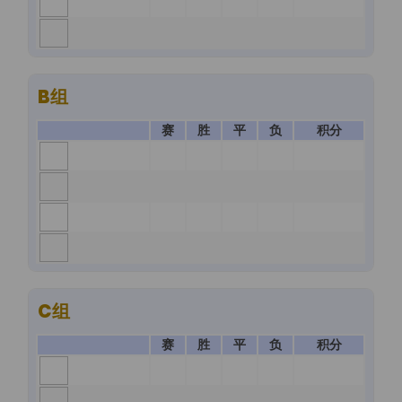
B组
赛
胜
平
负
积分
C组
赛
胜
平
负
积分