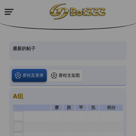
最新的帖子
赛程及赛果
赛程支架图
A组
赛
胜
平
负
积分